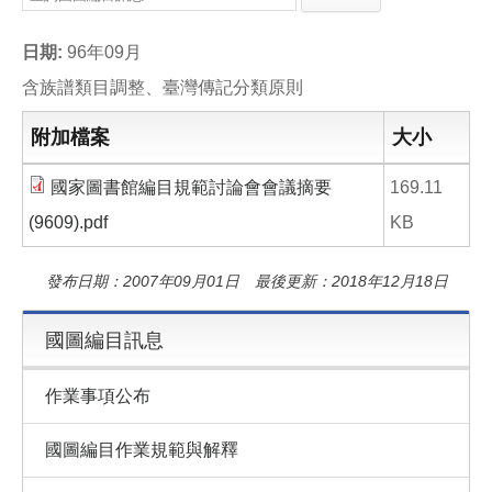
e
e
i
b
l
o
日期:
96年09月
o
k
含族譜類目調整、臺灣傳記分類原則
附加檔案
大小
國家圖書館編目規範討論會會議摘要
169.11
(9609).pdf
KB
發布日期：2007年09月01日 最後更新：2018年12月18日
國圖編目訊息
作業事項公布
國圖編目作業規範與解釋