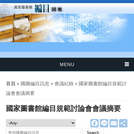
移至主內容
MENU
您在這裡
首頁
» 國圖編目訊息 » 會議紀錄 » 國家圖書館編目規範討
論會會議摘要
國家圖書館編目規範討論會會議摘要
F
L
E
分
國圖編目訊息
a
i
m
享
c
n
a
Search this site