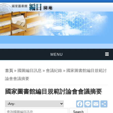
移至主內容
MENU
您在這裡
首頁
» 國圖編目訊息 » 會議紀錄 » 國家圖書館編目規範討
論會會議摘要
國家圖書館編目規範討論會會議摘要
F
L
E
分
國圖編目訊息
a
i
m
享
c
n
a
Search this site