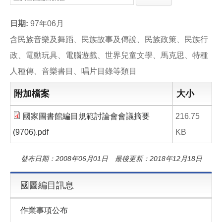
e
e
i
b
l
o
日期:
97年06月
o
k
含民族音樂及舞蹈、民族故事及傳說、民族政策、民族行
政、電動玩具、電腦遊戲、世界兒童文學、馬克思、特種
人種傳、音樂書目、唱片目錄等類目
附加檔案
大小
國家圖書館編目規範討論會會議摘要
216.75
(9706).pdf
KB
發布日期：2008年06月01日 最後更新：2018年12月18日
國圖編目訊息
作業事項公布