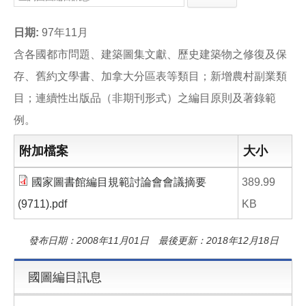
e
e
i
b
l
o
日期:
97年11月
o
k
含各國都市問題、建築圖集文獻、歷史建築物之修復及保
存、舊約文學書、加拿大分區表等類目；新增農村副業類
目；連續性出版品（非期刊形式）之編目原則及著錄範
例。
附加檔案
大小
國家圖書館編目規範討論會會議摘要
389.99
(9711).pdf
KB
發布日期：2008年11月01日 最後更新：2018年12月18日
國圖編目訊息