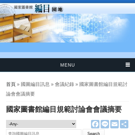
移至主內容
MENU
您在這裡
首頁
» 國圖編目訊息 » 會議紀錄 » 國家圖書館編目規範討
論會會議摘要
國家圖書館編目規範討論會會議摘要
F
L
E
分
國圖編目訊息
a
i
m
享
c
n
a
Search this site