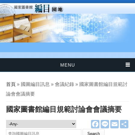
移至主內容
MENU
您在這裡
首頁
» 國圖編目訊息 » 會議紀錄 » 國家圖書館編目規範討
論會會議摘要
國家圖書館編目規範討論會會議摘要
F
L
E
分
國圖編目訊息
a
i
m
享
c
n
a
Search this site