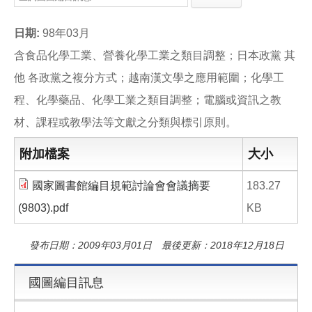
e
e
i
b
l
o
日期:
98年03月
o
k
含食品化學工業、營養化學工業之類目調整；日本政黨 其
他 各政黨之複分方式；越南漢文學之應用範圍；化學工
程、化學藥品、化學工業之類目調整；電腦或資訊之教
材、課程或教學法等文獻之分類與標引原則。
附加檔案
大小
國家圖書館編目規範討論會會議摘要
183.27
(9803).pdf
KB
發布日期：2009年03月01日 最後更新：2018年12月18日
國圖編目訊息