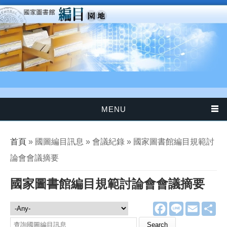
移至主內容
MENU
您在這裡
首頁
» 國圖編目訊息 » 會議紀錄 » 國家圖書館編目規範討
論會會議摘要
國家圖書館編目規範討論會會議摘要
F
L
E
分
國圖編目訊息
a
i
m
享
c
n
a
Search this site