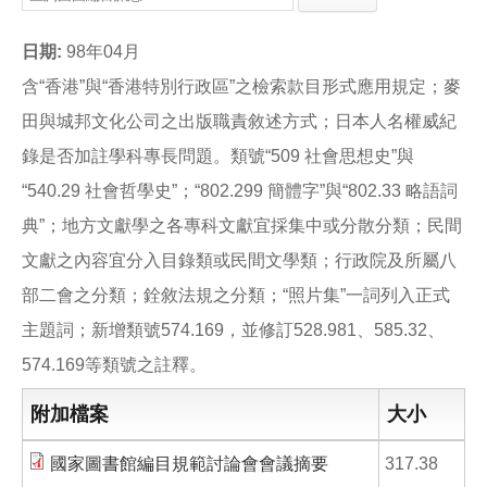
e
e
i
b
l
o
日期:
98年04月
o
k
含“香港”與“香港特別行政區”之檢索款目形式應用規定；麥
田與城邦文化公司之出版職責敘述方式；日本人名權威紀
錄是否加註學科專長問題。類號“509 社會思想史”與
“540.29 社會哲學史”；“802.299 簡體字”與“802.33 略語詞
典”；地方文獻學之各專科文獻宜採集中或分散分類；民間
文獻之內容宜分入目錄類或民間文學類；行政院及所屬八
部二會之分類；銓敘法規之分類；“照片集”一詞列入正式
主題詞；新增類號574.169，並修訂528.981、585.32、
574.169等類號之註釋。
附加檔案
大小
國家圖書館編目規範討論會會議摘要
317.38