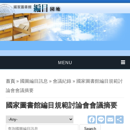
移至主內容
MENU
您在這裡
首頁
» 國圖編目訊息 » 會議紀錄 » 國家圖書館編目規範討
論會會議摘要
國家圖書館編目規範討論會會議摘要
F
L
E
分
國圖編目訊息
a
i
m
享
c
n
a
Search this site