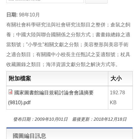
e
e
i
b
l
o
日期:
98年10月
o
k
有關社會科學研究法與社會研究法類目之整併；倉鼠之飼
養；中國大陸與聯合國關係之分類方式；書畫錄總錄之適
當類號；”小學生”相關文獻之分類；美容整形與美容手術
之適合類目；有關國中小校長主任甄試之妥適類號；杖具
收藏圖錄之類目；海洋資源文獻分類之解決方式等。
附加檔案
大小
國家圖書館編目規範討論會會議摘要
192.78
(9810).pdf
KB
發布日期：2009年10月01日 最後更新：2018年12月18日
國圖編目訊息