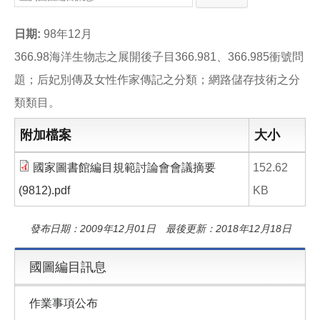
e
e
i
b
l
o
日期:
98年12月
o
k
366.98海洋生物志之展開後子目366.981、366.985衝號問
題；后妃別傳及女性作家傳記之分類；網路儲存技術之分
類類目。
附加檔案
大小
國家圖書館編目規範討論會會議摘要
152.62
(9812).pdf
KB
發布日期：2009年12月01日 最後更新：2018年12月18日
國圖編目訊息
作業事項公布