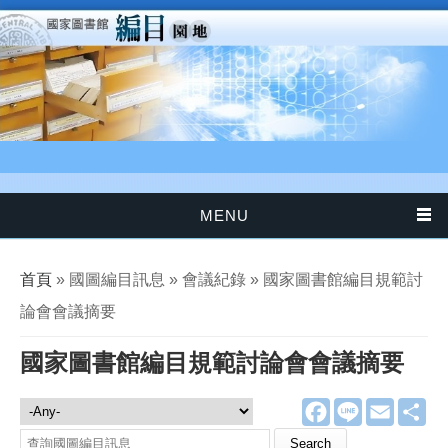
移至主內容
MENU
您在這裡
首頁
» 國圖編目訊息 » 會議紀錄 » 國家圖書館編目規範討
論會會議摘要
國家圖書館編目規範討論會會議摘要
F
L
E
分
國圖編目訊息
a
i
m
享
c
n
a
Search this site