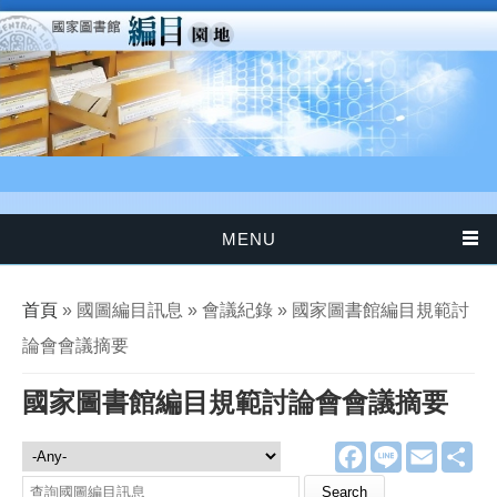
移至主內容
MENU
您在這裡
首頁
» 國圖編目訊息 » 會議紀錄 » 國家圖書館編目規範討
論會會議摘要
國家圖書館編目規範討論會會議摘要
F
L
E
分
國圖編目訊息
a
i
m
享
c
n
a
Search this site