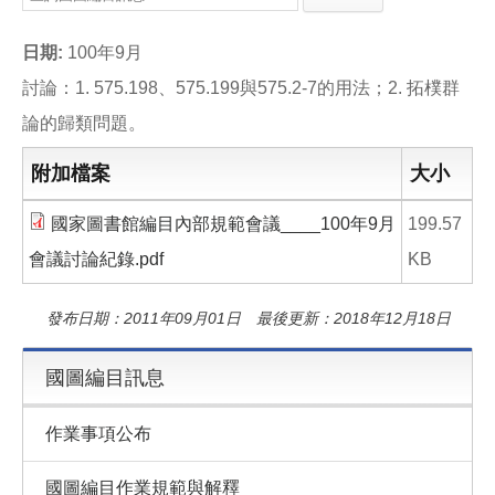
e
e
i
b
l
o
日期:
100年9月
o
k
討論：1. 575.198、575.199與575.2-7的用法；2. 拓樸群
論的歸類問題。
附加檔案
大小
國家圖書館編目內部規範會議____100年9月
199.57
會議討論紀錄.pdf
KB
發布日期：2011年09月01日 最後更新：2018年12月18日
國圖編目訊息
作業事項公布
國圖編目作業規範與解釋