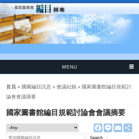
移至主內容
MENU
您在這裡
首頁
» 國圖編目訊息 » 會議紀錄 » 國家圖書館編目規範討
論會會議摘要
國家圖書館編目規範討論會會議摘要
F
L
E
分
國圖編目訊息
a
i
m
享
c
n
a
Search this site