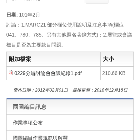
e
e
i
b
l
o
日期:
101年2月
o
k
討論：1.MARC21 部分欄位使用說明及注意事項(欄位
041、780、785、另有其他題名著錄方式)；2.展覽或會議
標目是否為主要款目問題。
附加檔案
大小
0229分編討論會會議紀錄1.pdf
210.66 KB
發布日期：2012年02月01日 最後更新：2018年12月18日
國圖編目訊息
作業事項公布
國圖編目作業規範與解釋