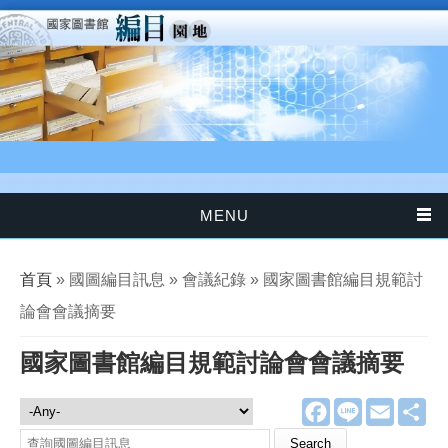
移至主內容
MENU
您在這裡
首頁
» 國圖編目訊息 » 會議紀錄 » 國家圖書館編目規範討
論會會議摘要
國家圖書館編目規範討論會會議摘要
F
L
E
分
國圖編目訊息
a
i
m
享
c
n
a
Search this site