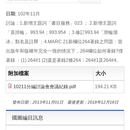
e
e
i
b
l
o
日期:
102年11月
o
k
討論：1.新增主題詞「書目服務」023 ； 2.新增主題詞
「直排輪」 993.94；993.954 ；3.修訂993.94「滑輪溜
冰」類名及註釋 ；4.MARC 21新欄位264著錄之問題：當
出版年和版權年完全一致的情況下，264欄位如何著錄?僅
著錄 ：(1) 264#1 (2)還是著錄2條264：264#1及264#4。
附加檔案
大小
10211分編討論會會議紀錄.pdf
194.21 KB
發布日期：2013年11月01日 最後更新：2018年12月18日
國圖編目訊息