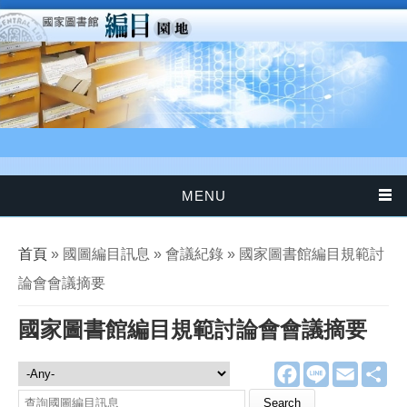
移至主內容
MENU
您在這裡
首頁
» 國圖編目訊息 » 會議紀錄 » 國家圖書館編目規範討
論會會議摘要
國家圖書館編目規範討論會會議摘要
F
L
E
分
國圖編目訊息
a
i
m
享
c
n
a
Search this site