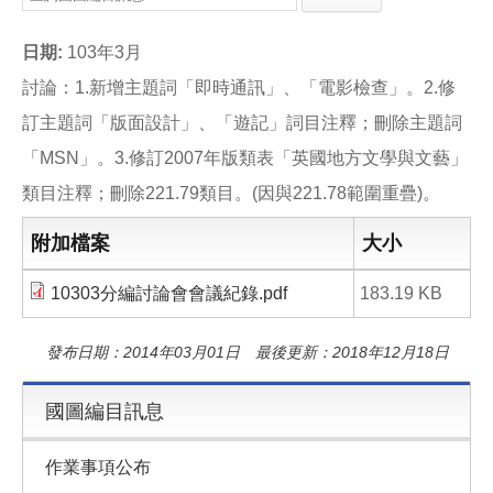
e
e
i
b
l
o
日期:
103年3月
o
k
討論：1.新增主題詞「即時通訊」、「電影檢查」。2.修
訂主題詞「版面設計」、「遊記」詞目注釋；刪除主題詞
「MSN」。3.修訂2007年版類表「英國地方文學與文藝」
類目注釋；刪除221.79類目。(因與221.78範圍重疊)。
附加檔案
大小
10303分編討論會會議紀錄.pdf
183.19 KB
發布日期：2014年03月01日 最後更新：2018年12月18日
國圖編目訊息
作業事項公布