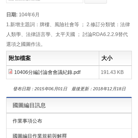
e
e
i
b
l
o
日期:
104年6月
o
k
1.新增主題詞：牌樓、風險社會等 ； 2.修訂分類號：法律
人類學、法律語言學、太平天國 ； 討論RDA6.2.2.9替代
選項之國圖作法。
附加檔案
大小
10406分編討論會會議紀錄.pdf
191.43 KB
發布日期：2015年06月01日 最後更新：2018年12月18日
國圖編目訊息
作業事項公布
國圖編目作業規範與解釋