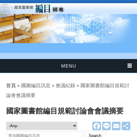
移至主內容
MENU
您在這裡
首頁
» 國圖編目訊息 » 會議紀錄 » 國家圖書館編目規範討
論會會議摘要
國家圖書館編目規範討論會會議摘要
F
L
E
分
國圖編目訊息
a
i
m
享
c
n
a
Search this site