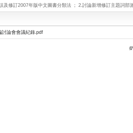
勘誤及修訂2007年版中文圖書分類法 ； 2.討論新增修訂主題詞部
分編討論會會議紀錄.pdf
發