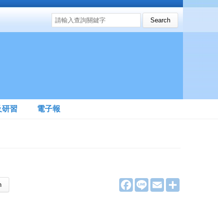
搜尋表單
Search this site
及研習
電子報
F
L
E
分
a
i
m
享
c
n
a
e
e
i
b
l