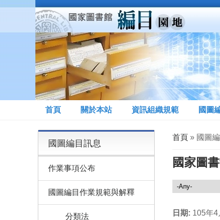
移至主內容
首頁
關於本站
資訊組織規範
國圖
您在這裡
首頁
» 國圖
國圖編目訊息
國家圖書
作業事項公布
國圖編目訊息
國圖編目作業規範與解釋
日期:
105年
分類法