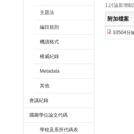
1.討論新增
主題法
附加檔案
編目規則
10504
機讀格式
權威紀錄
Metadata
其他
會議紀錄
國圖學位論文代碼
學校及系所代碼表