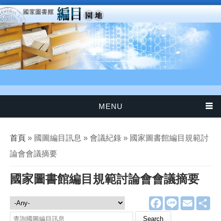
移至主內容
MENU
您在這裡
首頁
» 國圖編目訊息 » 會議紀錄 » 國家圖書館編目規範討
論會會議摘要
國家圖書館編目規範討論會會議摘要
F
L
E
分
國圖編目訊息
a
i
m
享
c
n
a
Search this site