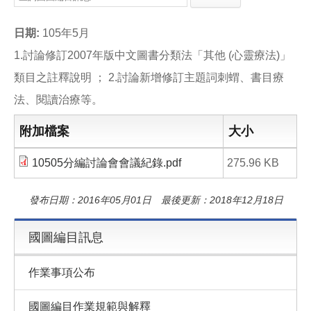
e
e
i
b
l
o
日期:
105年5月
o
k
1.討論修訂2007年版中文圖書分類法「其他 (心靈療法)」
類目之註釋說明 ； 2.討論新增修訂主題詞刺蝟、書目療
法、閱讀治療等。
附加檔案
大小
10505分編討論會會議紀錄.pdf
275.96 KB
發布日期：2016年05月01日 最後更新：2018年12月18日
國圖編目訊息
作業事項公布
國圖編目作業規範與解釋