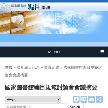
移至主內容
MENU
您在這裡
首頁
» 國圖編目訊息 » 會議紀錄 » 國家圖書館編目規範討
論會會議摘要
國家圖書館編目規範討論會會議摘要
F
L
E
分
國圖編目訊息
a
i
m
享
c
n
a
Search this site