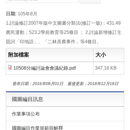
e
e
i
b
l
o
日期:
105年8月
o
k
1.討論修訂2007年版中文圖書分類法(修訂一版)：431.49
農民運動；523.2學前教育等25條目 ； 2.討論新增修訂主
題詞「印地語」、「二林蔗農事件」等4條目。
附加檔案
大小
10508分編討論會會議紀錄.pdf
347.16 KB
發布日期：2016年08月01日 最後更新：2018年12月18日
國圖編目訊息
作業事項公布
國圖編目作業規範與解釋