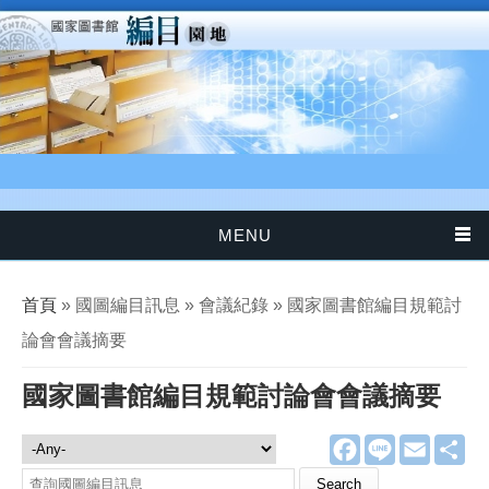
移至主內容
MENU
您在這裡
首頁
» 國圖編目訊息 » 會議紀錄 » 國家圖書館編目規範討
論會會議摘要
國家圖書館編目規範討論會會議摘要
F
L
E
分
國圖編目訊息
a
i
m
享
c
n
a
Search this site