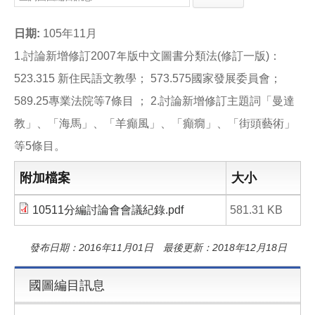
e
e
i
b
l
o
日期:
105年11月
o
k
1.討論新增修訂2007年版中文圖書分類法(修訂一版)：
523.315 新住民語文教學； 573.575國家發展委員會；
589.25專業法院等7條目 ； 2.討論新增修訂主題詞「曼達
教」、「海馬」、「羊癲風」、「癲癇」、「街頭藝術」
等5條目。
附加檔案
大小
10511分編討論會會議紀錄.pdf
581.31 KB
發布日期：2016年11月01日 最後更新：2018年12月18日
國圖編目訊息