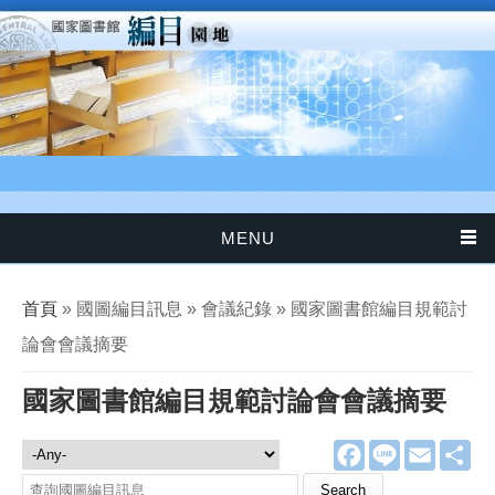
移至主內容
MENU
您在這裡
首頁
» 國圖編目訊息 » 會議紀錄 » 國家圖書館編目規範討
論會會議摘要
國家圖書館編目規範討論會會議摘要
F
L
E
分
國圖編目訊息
a
i
m
享
c
n
a
Search this site