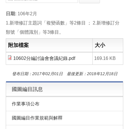
e
e
i
b
l
o
日期:
106年2月
o
k
1.新增修訂主題詞「複變函數」等2條目 ； 2.新增修訂分
類號「個體識別」等3條目。
附加檔案
大小
10602分編討論會會議紀錄.pdf
169.16 KB
發布日期：2017年02月01日 最後更新：2018年12月18日
國圖編目訊息
作業事項公布
國圖編目作業規範與解釋